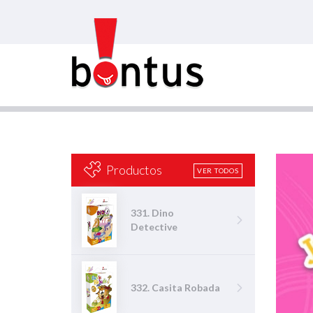
Productos
VER TODOS
331. Dino
Detective
332. Casita Robada