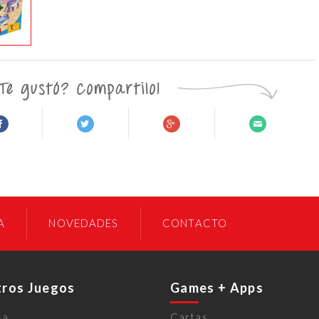
A
NOVEDADES
CONTACTO
ros Juegos
Games + Apps
sa
Cartas