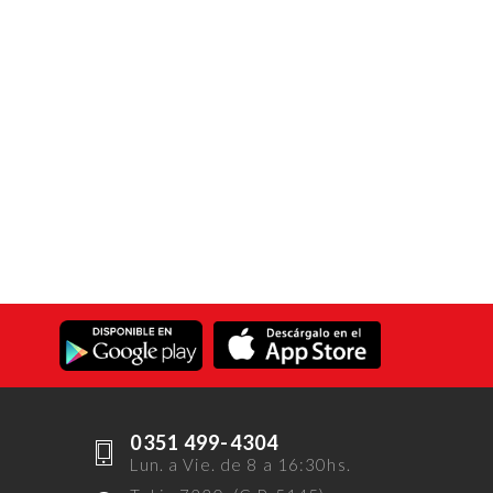
0351 499-4304
Lun. a Vie. de 8 a 16:30hs.