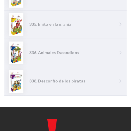
335. Imita en la granja
336. Animales Escondidos
338. Desconfío de los piratas